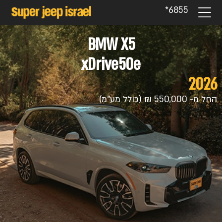
6855*
BMW X5
xDrive50e
2026
החל מ- 550,000 ₪ (כולל מע"מ)