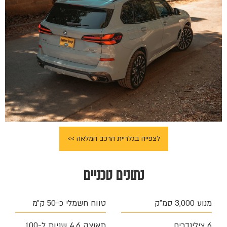
לצפייה בגלריית הרכב המלאה >>
נתונים טכניים
מנוע 3,000 סמ״ק
טווח חשמלי כ-50 ק״מ
6 צילינדרים
תאוצה 4.6 שניות ל-100