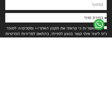
אני מאשר/ת כי קראתי את
תקנון האתר>>
ומסכים/ה לסופר
ג׳יפ ליצור איתי קשר בנוגע לפנייתי, בהתאם ל
מדיניות הפרטיות
>>
אני מאשר/ת קבלת עדכונים, הצעות ותוכן שיווקי מסופר
ג׳יפ באמצעי התקשרות שונים, וידוע לי שניתן להסיר את עצמי
בכל עת.
אשמח שתחזרו אלי
info@superjeep.co.il
כל הזכויות שמורות | סופר ג'יפ | צילומים: איגור VTEST
הקמת אתרים מהחלל החיצון | שלושה מעצבים