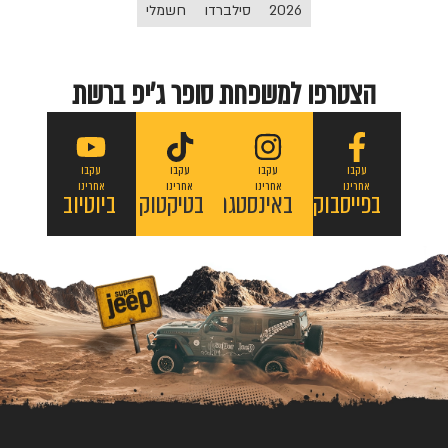
2026
סילברדו
חשמלי
הצטרפו למשפחת סופר ג'יפ ברשת
עקבו
עקבו
עקבו
עקבו
אחרינו
אחרינו
אחרינו
אחרינו
בפייסבוק
באינסטגרם
בטיקטוק
ביוטיוב