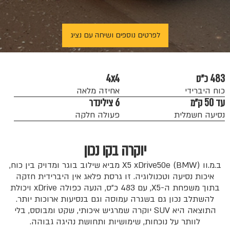
לפרטים נוספים ושיחה עם נציג
483 כ״ס
4x4
כוח היברידי
אחיזה מלאה
עד 50 ק״מ
6 צילינדר
נסיעה חשמלית
פעולה חלקה
יוקרה בקו נכון
ב.מ.וו (BMW) X5 xDrive50e מביא שילוב בוגר ומדויק בין כוח,
איכות נסיעה וטכנולוגיה. זו גרסת פלאג אין היברידית חזקה
בתוך משפחת ה-X5, עם 483 כ״ס, הנעה כפולה xDrive ויכולת
להשתלב נכון גם בשגרה עמוסה וגם בנסיעות ארוכות יותר.
התוצאה היא SUV יוקרה שמרגיש איכותי, שקט ומבוסס, בלי
לוותר על נוכחות, שימושיות ותחושת נהיגה גבוהה.