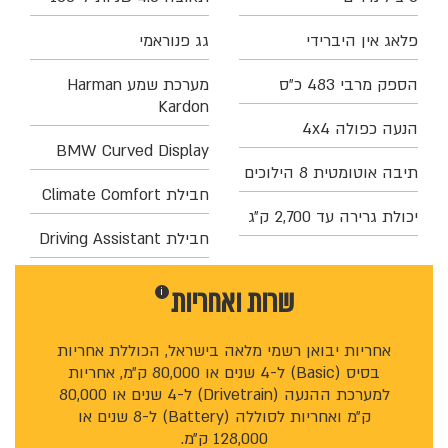
פלאג אין היברידי
גג פנוראמי
הספק מרבי 483 כ״ס
מערכת שמע Harman
Kardon
הנעה כפולה 4x4
BMW Curved Display
תיבה אוטומטית 8 הילוכים
חבילת Climate Comfort
יכולת גרירה עד 2,700 ק״ג
חבילת Driving Assistant
שרות ו
אחריות
i
אחריות יבואן רשמי מלאה בישראל, הכוללת אחריות
בסיס (Basic) ל-4 שנים או 80,000 ק״מ, אחריות
למערכת ההנעה (Drivetrain) ל-4 שנים או 80,000
ק״מ ואחריות לסוללה (Battery) ל-8 שנים או
128,000 ק״מ.