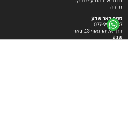
רחוב אברהם עמרם 1,
חדרה
סניף באר שבע
077-9973037
דרך אליהו נאווי 13, באר
שבע
צרו קשר
אני מאשר/ת כי קראתי את
תקנון האתר>>
ומסכים/ה לסופר
ג׳יפ ליצור איתי קשר בנוגע לפנייתי, בהתאם ל
מדיניות הפרטיות
>>