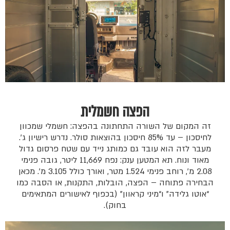
הפצה חשמלית
זה המקום של השורה התחתונה בהפצה: חשמלי שמכוון
לחיסכון – עד 85% חיסכון בהוצאות סולר. נדרש רישיון ג׳.
מעבר לזה הוא עובד גם כמותג נייד עם שטח פרסום גדול
מאוד ונוח. תא המטען ענק: נפח 11,669 ליטר, גובה פנימי
2.08 מ׳, רוחב פנימי 1.524 מטר, ואורך כולל 3.105 מ׳. מכאן
הבחירה פתוחה – הפצה, הובלות, התקנות, או הסבה כמו
“אוטו גלידה” ו“מיני קראוון” (בכפוף לאישורים המתאימים
בחוק).