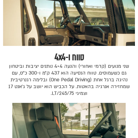
טווח ו-4x4
שני מנועים (קדמי ואחורי) והנעה 4×4 נותנים יציבות וביטחון
גם כשעמוסים. טווח הנסיעה הוא 437 ק״מ ו-300 כ״ס, עם
נהיגה ברגל אחת (One Pedal Driving) ובלימה רגנרטיבית
שמחזירה אנרגיה בהאטות. על הכביש הוא יושב על ג׳אנט 17
וצמיגי LT/245/75.