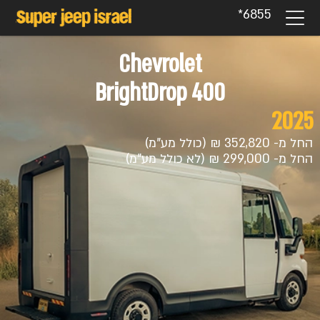
6855*
Chevrolet
BrightDrop 400
2025
החל מ- 352,820 ₪ (כולל מע"מ)
החל מ- 299,000 ₪ (לא כולל מע"מ)