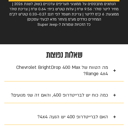
הנתונים מתבססים על ממוצעי תעריפים עדכניים בשוק לשנת 2026 |
מחיר ליטר סולר: 9.56 ש"ח | עלות קוט"ש ביתי: 0.64 ש"ח | צריכת סולר
ממוצעת: 6 ק"מ לליטר | צריכת חשמל לפי דגם: 0.27–0.33 קוט"ש לק"מ
המחירים כוללים מע"מ (החזר מלא לבעלי עסקים)
כל הזכויות שמורות ל-Super Jeep
שאלות נפוצות
מה הטווח של Chevrolet BrightDrop 400 Max
Range 4x4?
כמה כוח יש לברייטדרופ 400, והאם זה שני מנועים?
האם לברייטדרופ 400 יש הנעה 4x4?