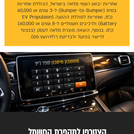
אחריות יבואן רשמי מלאה בישראל, הכוללת אחריות
בסיס (Bumper-to-Bumper) ל-3 שנים או 60,000
ק״מ, ואחריות לסוללת ההנעה (EV Propulsion
Battery) ולרכיבים חשמליים ל-8 שנים או 160,000
ק״מ. בנוסף, הוצאה מוכרת מלאה לעסק (בכפוף
לרישוי בפועל ולבדיקת רו״ח/יועץ מס).
הצטרפו למהפכת החשמל