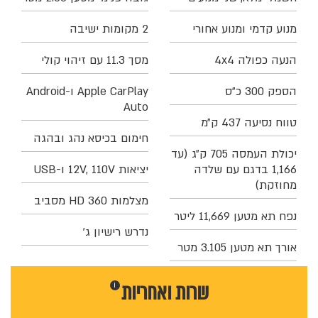
מנוע קדמי ומנוע אחורי
2 מקומות ישיבה
הנעה כפולה 4x4
מסך 11.3 עם זיהוי קולי
הספק 300 כ״ס
Apple CarPlay ו-Android
Auto
טווח נסיעה 437 ק״מ
חימום בכיסא נהג ובהגה
יכולת העמסה 705 ק״ג (עד
1,166 בדגם עם שלדה
יציאות 12V, 110V ו-USB
מחוזקת)
מצלמות 360 HD מסביב
נפח תא מטען 11,669 ליטר
נדרש רישיון ג׳
אורך תא מטען 3.105 מטר
שרות ו
אחריות
i