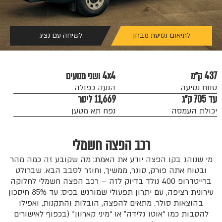
לתיאום נסיעת מבחן
לשיחה עם נציג
437 ק״מ
4x4 ושני מנועים
טווח נסיעה
הנעה כפולה
עד 705 ק״ג
11,669 ליטר
יכולת העמסה
נפח תא מטען
רכב הפצה חשמלי
מי שנוהג בקו הפצה יודע את האמת: מה שקובע זה כמה מהר
ובטוח אתה פורק, סוגר, ממשיך, וחוזר לסבב הבא. שברולט
ברייטדרופ 400 נולד בדיוק לזה – רכב הפצה חשמלי לחלוקה
עירונית רציפה, עם יתרון תפעולי שמורגש בכיס: עד 85% חיסכון
בהוצאות סולר. מתאים להפצה, הובלות והתקנות, ואפילו
להסבות כמו “אוטו גלידה” או “מיני קארוון” (בכפוף לאישורים