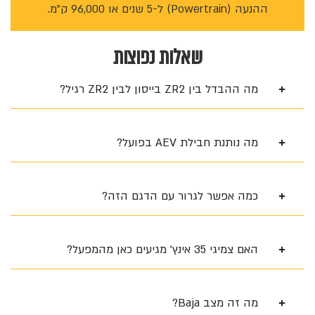
ההנעה (Powertrain) ל-5 שנים או 96,000 ק"מ.
שאלות נפוצות
מה ההבדל בין ZR2 בייסון לבין ZR2 רגיל?
מה נותנת חבילת AEV בפועל?
כמה אפשר לגרור עם הדגם הזה?
האם צמיגי 35 אינץ' מגיעים כאן מהמפעל?
מה זה מצב Baja?