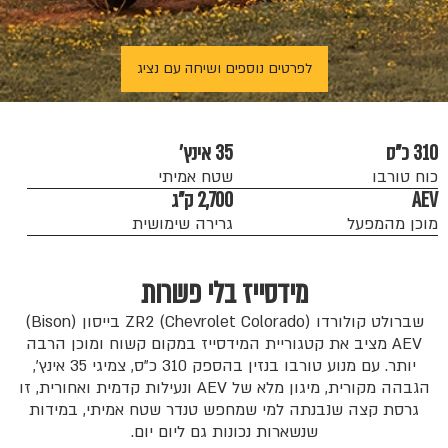
לפרטים נוספים ושיחה עם נציג
310 כ"ס
35 אינץ'
כוח טורבו
שטח אמיתי
AEV
2,700 ק"ג
מוכן מהמפעל
גרירה שימושית
מידסייז בלי פשרות
שברולט קולורדו (Chevrolet Colorado) ZR2 בייסון (Bison)
AEV מציב את קטגוריית המידסייז במקום קשוח ומוכן הרבה
יותר. עם מנוע טורבו בנזין בהספק 310 כ"ס, צמיגי 35 אינץ',
הגבהה מקורית, מיגון מלא של AEV ונעילות קדמית ואחורית, זו
גרסת קצה שנבנתה למי שמחפש טנדר שטח אמיתי, במידות
שנשארות נכונות גם ליום יום.