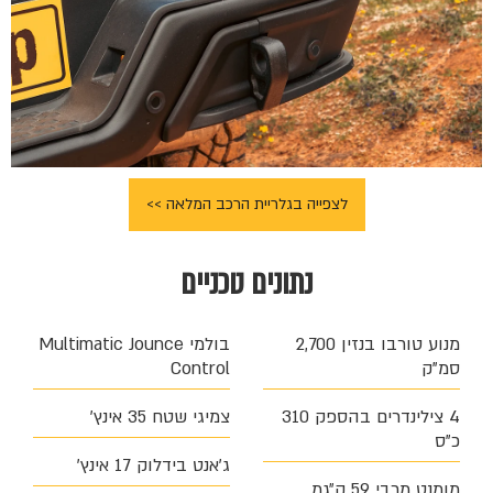
לצפייה בגלריית הרכב המלאה >>
נתונים טכניים
מנוע טורבו בנזין 2,700
בולמי Multimatic Jounce
סמ"ק
Control
4 צילינדרים בהספק 310
צמיגי שטח 35 אינץ'
כ"ס
ג'אנט בידלוק 17 אינץ'
מומנט מרבי 59 ק״גמ