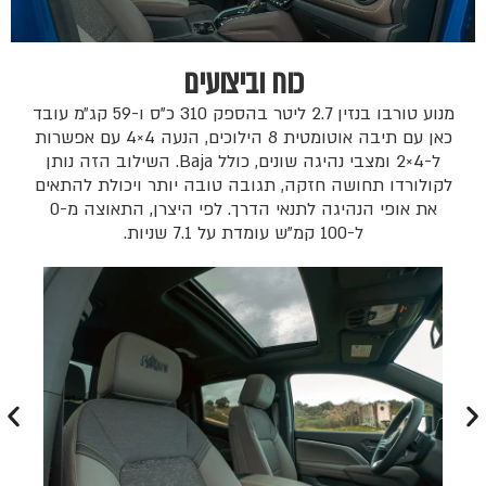
כוח וביצועים
מנוע טורבו בנזין 2.7 ליטר בהספק 310 כ"ס ו-59 קג״מ עובד
כאן עם תיבה אוטומטית 8 הילוכים, הנעה 4×4 עם אפשרות
ל-4×2 ומצבי נהיגה שונים, כולל Baja. השילוב הזה נותן
לקולורדו תחושה חזקה, תגובה טובה יותר ויכולת להתאים
את אופי הנהיגה לתנאי הדרך. לפי היצרן, התאוצה מ-0
ל-100 קמ"ש עומדת על 7.1 שניות.