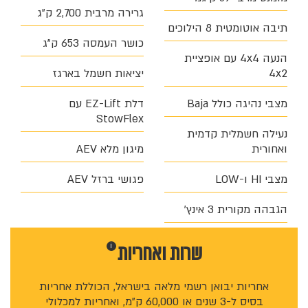
גרירה מרבית 2,700 ק"ג
תיבה אוטומטית 8 הילוכים
כושר העמסה 653 ק"ג
הנעה 4x4 עם אופציית
4x2
יציאות חשמל בארגז
מצבי נהיגה כולל Baja
דלת EZ-Lift עם
StowFlex
נעילה חשמלית קדמית
ואחורית
מיגון מלא AEV
מצבי HI ו-LOW
פגושי ברזל AEV
הגבהה מקורית 3 אינץ'
שרות ו
אחריות
i
אחריות יבואן רשמי מלאה בישראל, הכוללת אחריות
בסיס ל-3 שנים או 60,000 ק"מ, ואחריות למכלולי