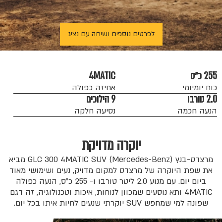
לפרטים נוספים ושיחה עם נציג
255 כ״ס
4MATIC
כוח יומיומי
אחיזה כפולה
2.0 טורבו
9 הילוכים
הנעה חכמה
נסיעה חלקה
יוקרה מדויקת
מרצדס-בנץ (Mercedes-Benz) GLC 300 4MATIC SUV מביא
את שפת היוקרה של מרצדס למקום מדויק, נעים ושימושי מאוד
ביום יום. עם מנוע 2.0 ליטר טורבו ו- 255 כ״ס, הנעה כפולה
4MATIC ותא נוסעים שמכוון לנוחות, איכות וטכנולוגיה, זה דגם
שפונה למי שמחפש SUV יוקרתי שנעים לחיות איתו בכל יום.