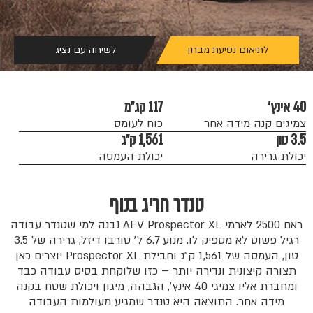
לתיאום נסיעת מבחן
לשיחה עם נציג
40 אינץ׳
117 קג״מ
צמיגים קנה מידה אחר
כוח לעומס
3.5 טון
1,561 ק״ג
יכולת גרירה
יכולת העמסה
טנדר חריג בנוף
ראם 2500 לארמי AEV Prospector XL נבנה למי שטנדר עבודה
רגיל פשוט לא מספיק לו. מנוע 6.7 ל׳ טורבו דיזל, גרירה של 3.5
טון, העמסה של 1,561 ק״ג וחבילת Prospector XL יוצרים כאן
תצורה קיצונית ונדירה יותר – כזו שלוקחת בסיס עבודה כבד
ומחברת אליו צמיגי 40 אינץ׳, הגבהה, מיגון ויכולת שטח בקנה
מידה אחר. התוצאה היא טנדר שמגיע מעולמות העבודה