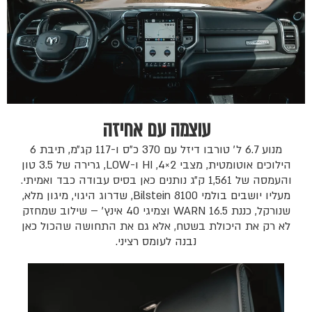
עוצמה עם אחיזה
מנוע 6.7 ל׳ טורבו דיזל עם 370 כ״ס ו-117 קג״מ, תיבת 6
הילוכים אוטומטית, מצבי 2×4, HI ו-LOW, גרירה של 3.5 טון
והעמסה של 1,561 ק״ג נותנים כאן בסיס עבודה כבד ואמיתי.
מעליו יושבים בולמי Bilstein 8100, שדרוג היגוי, מיגון מלא,
שנורקל, כננת WARN 16.5 וצמיגי 40 אינץ׳ – שילוב שמחזק
לא רק את היכולת בשטח, אלא גם את התחושה שהכול כאן
נבנה לעומס רציני.