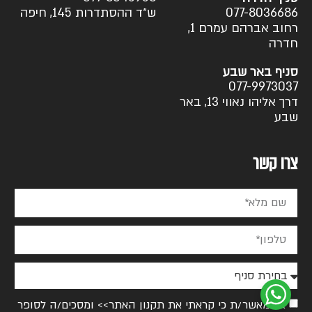
077-8036686
ש״ד ההסתדרות 145, חיפה
רחוב אברהם עמרם 1,
חדרה
סניף באר שבע
077-9973037
דרך אליהו נאווי 13, באר
שבע
צרו קשר
אני מאשר/ת כי קראתי את
תקנון האתר>>
ומסכים/ה לסופר