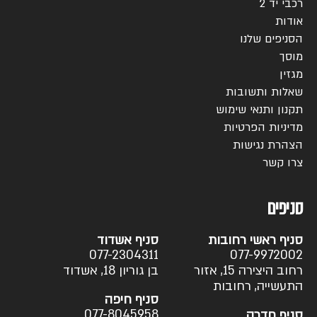
רכבי יד 2
אודות
הסניפים שלנו
מוסך
מגזין
שאלות ותשובות
תקנון ותנאי שימוש
מדיניות הפרטיות
הצהרת נגישות
צרו קשר
סניפים
סניף ראשי רחובות
סניף אשדוד
077-2304311
077-9972002
רחוב היצירה 15, אזור
בן גוריון 18, אשדוד
התעשייה, רחובות
סניף חיפה
077-8045958
סניף חדרה