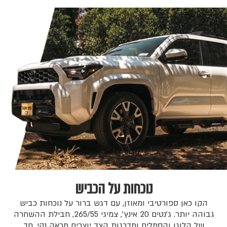
נוכחות על הכביש
הקו כאן ספורטיבי ומאוזן, עם דגש ברור על נוכחות כביש
גבוהה יותר. ג׳נטים 20 אינץ׳, צמיגי 265/55, חבילת ההשחרה
של הלוגו והסמלים ומדרגות הצד יוצרים מראה נקי, חד