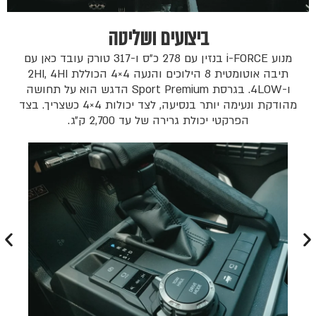
ביצועים ושליטה
מנוע i-FORCE בנזין עם 278 כ״ס ו-317 טורק עובד כאן עם
תיבה אוטומטית 8 הילוכים והנעה 4×4 הכוללת 2HI, 4HI
ו-4LOW. בגרסת Sport Premium הדגש הוא על תחושה
מהודקת ונעימה יותר בנסיעה, לצד יכולות 4×4 כשצריך. בצד
הפרקטי יכולת גרירה של עד 2,700 ק״ג.