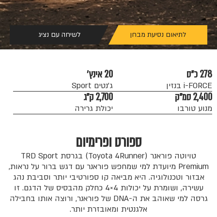
לתיאום נסיעת מבחן
לשיחה עם נציג
278 כ״ס
20 אינץ׳
i-FORCE בנזין
ג׳נטים Sport
2,400 סמ״ק
2,700 ק״ג
מנוע טורבו
יכולת גרירה
ספורט ופרימיום
טויוטה פוראנר (Toyota 4Runner) בגרסת TRD Sport
Premium מיועדת למי שמחפש פוראנר עם דגש ברור על נראות,
אבזור וטכנולוגיה. היא מביאה קו ספורטיבי יותר וסביבת נהג
עשירה, ושומרת על יכולות 4×4 כחלק מהבסיס של הדגם. זו
גרסה למי שאוהב את ה-DNA של פוראנר, ורוצה אותו בחבילה
אלגנטית ומאובזרת יותר.