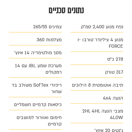
נתונים טכניים
נפח מנוע 2,400 סמ״ק
צמיגים 265/55
מנוע 4 צילינדר טורבו i-
מצלמות 360
FORCE
מסך מולטימדיה 14 אינץ׳
278 כ״ס
מערכת שמע JBL עם 14
317 טורק
רמקולים
תיבה אוטומטית 8 הילוכים
ריפודי SofTex משולב בד
שחור
הנעה 4x4
כיסאות קדמיים חשמליים
מצבי הנעה 2HI, 4HI,
4LOW
חימום ואוורור למושבים
קדמיים
ג׳נטים 20 אינץ׳