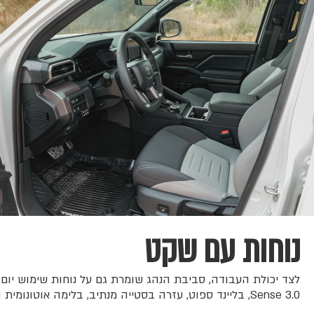
נוחות עם שקט
Sense 3.0, בליינד ספוט, עזרה בסטייה מנתיב, בלימה אוטונומית ואור גבוה אוטומטי – שילוב שמתאים גם לעבודה וגם לנסיעות ארוכות.