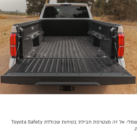
לצד יכולת העבודה, סביבת הנהג שומרת גם על נוחות שימוש יום-יומית עם חימום למושבים הקדמיים וכיסאות ידניים עם כוונון חלקי חשמלי. אל זה מצטרפת חבילת בטיחות שכוללת Toyota Safety