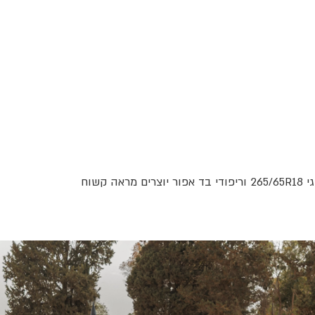
המבנה הגבוה, הקווים הנקיים והנוכחות הברורה מקבלים כאן פרשנות ספורטיבית מדויקת. בגרסת TRD Sport, תאורת LED, צמיגי 265/65R18 וריפודי בד אפור יוצרים מראה קשוח