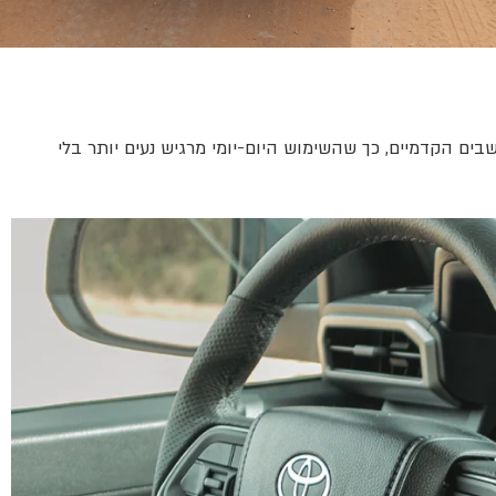
ץ', Apple CarPlay ו-Android Auto. לצד זה יש כאן גם חימום למושבים הקדמיים, כך שהשימוש היום-יומי מרגיש נעים יותר בלי