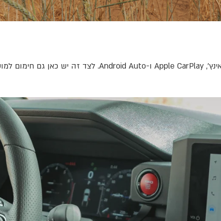
סביבת הנהג שומרת על תפעול ברור ונוח, עם מסך מולטימדיה 8 אינ