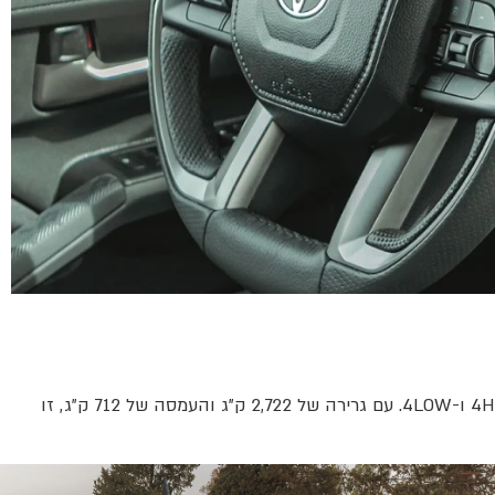
מנוע בנזין טורבו i-FORCE בנפח 2,400 סמ"ק מספק כאן 278 כ"ס ו-43 קג״מ, יחד עם תיבה אוטומטית 8 הילוכים והנעה 4×4 עם 4HI, 2HI ו-4LOW. עם גרירה של 2,722 ק"ג והעמסה של 712 ק"ג, זו