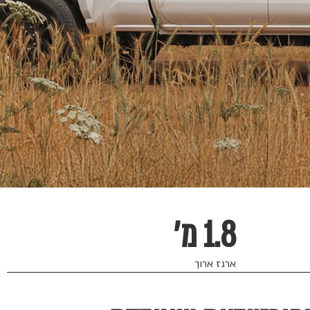
1.8 מ׳
ארגז ארוך