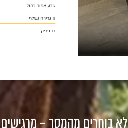
צבע אפור כחול
וו גרירה נשלף
גג פריק
לא בוחרים מהמסך – מרגישים 