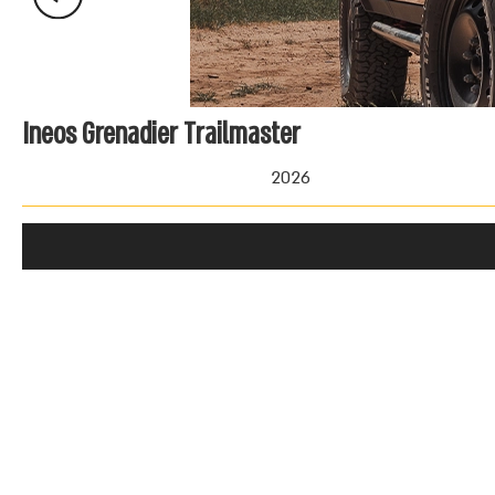
Ineos Grenadier Trailmaster
2026
החל מ- 