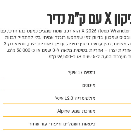
 עם ק"מ נדיר
ג'יפ רוביקון X 2026 (Jeep Wrangler Rubicon X 2026) הוא רכב שטח שמגיע כמעט כמו חדש, עם
ר ובסיס שמכוון בדיוק למי שמחפש רנגלר אמיתי בלי להתחיל לבנות
אותו מאפס. הרכב שמור ברמה מצוינת, זמין עכשיו בסניף חיפה, עדיין באחריות יצרן, ונמצא רק 3
שבועות על הכביש. עדיין באחריות יצרן – אחריות בסיסית מלאה ל-3 שנים או כ-58,000 ק"מ,
ת הנעה ל-5 שנים או כ-96,500 ק"מ.
ג'נטים 17 אינץ'
מיגונים
מולטימדיה 12.3 אינץ'
מערכת שמע Alpine
כיסאות חשמליים וריפודי עור שחור