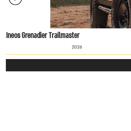
Ineos Grenadier Trailmaster
2026
החל מ- 