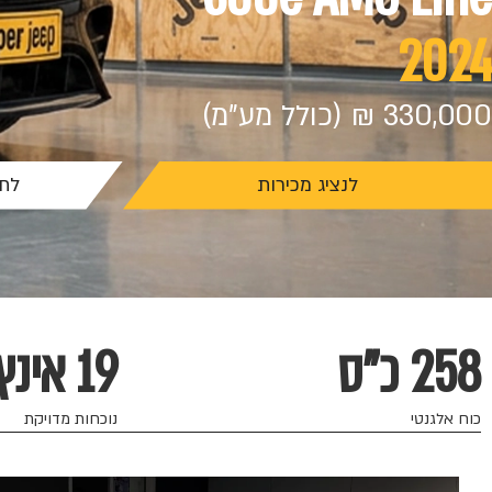
2024
330,000 ₪ (כולל מע"מ)
לנציג מכירות
לתי
258 כ"ס
19 אינץ'
כוח אלגנטי
נוכחות מדויקת