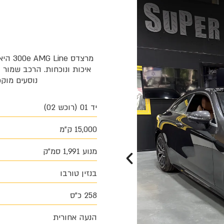
מרצדס
איכות ונוכחות. הרכב שמור ב
נוסעים מוקפד, חבילת AMG Line
יד 01 (רוכש 02)
15,000 ק"מ
מנוע 1,991 סמ"ק
בנזין טורבו
258 כ"ס
הנעה אחורית