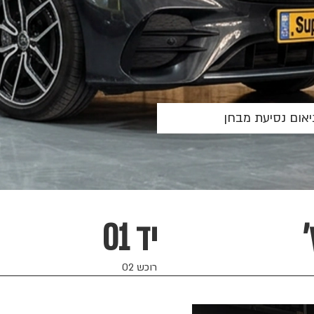
אום נסיעת מבחן
יד 01
רוכש 02