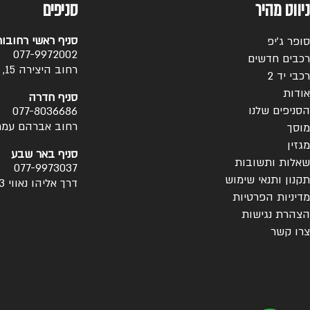
ניווט מהיר
סניפים
סניף ראשי רחובו
סופר ג’יפ
077-9972002
רכבים חדשים
רחוב היצירה 15, אזור התעשייה, רחובות
רכבי יד 2
אודות
סניף חדרה
הסניפים שלנו
077-8036686
רחוב אברהם עמרם 1, ח
מוסך
מגזין
סניף באר שבע
שאלות ותשובות
077-9973037
תקנון ותנאי שימוש
דרך אליהו נאווי 13, באר שבע
מדיניות הפרטיות
הצהרת נגישות
צרו קשר