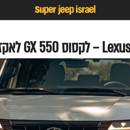
אקז'רי פלוס