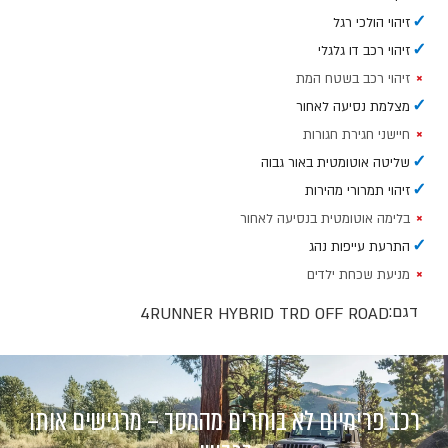
✓
זיהוי הולכי רגל
✓
זיהוי רכב דו גלגלי
×
זיהוי רכב בשטח המת
✓
מצלמת נסיעה לאחור
×
חיישני חגירת חגורות
✓
שליטה אוטומטית באור גבוה
✓
זיהוי תמרורי מהירות
×
בלימה אוטומטית בנסיעה לאחור
✓
התרעת עייפות נהג
×
מניעת שכחת ילדים
דגם:
4RUNNER HYBRID TRD OFF ROAD
רכב פרימיום לא בוחרים מהמסך – מרגישים אותו