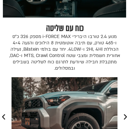
כוח עם שליטה
מנוע 2.4 טורבו היברידי i-FORCE MAX מספק 326 כ״ס
ו-465 טורק, עם תיבה אוטומטית 8 הילוכים והנעה 4×4
הכוללת 2HI, 4HI ו-4LOW. יחד עם בולמי Bilstein, נעילה
אחורית חשמלית ומצבי שטח MTS, Crawl Control ו-DAC,
מתקבלת חבילה שיודעת לתרגם כוח לשליטה בשבילים
ובמסלולים.