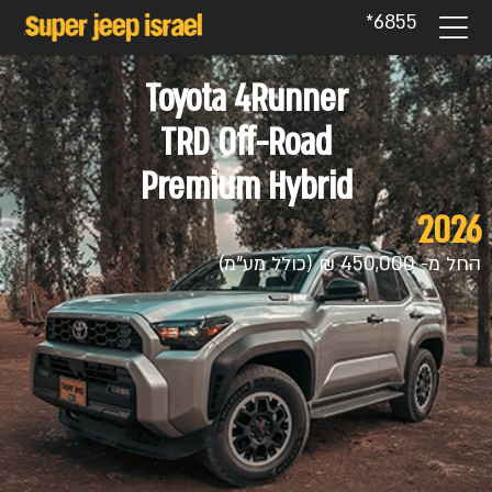
6855*
Toyota 4Runner
TRD Off-Road
Premium Hybrid
2026
החל מ- 450,000 ₪ (כולל מע"מ)