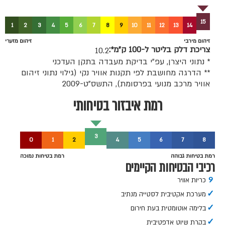
15
1
2
3
4
5
6
7
8
9
10
11
12
13
14
זיהום מירבי
זיהום מזערי
צריכת דלק בליטר ל-100 ק"מ*:
10.2
* נתוני היצרן, עפ"י בדיקת מעבדה בתקן העדכני
** הדרגה מחושבת לפי תקנות אוויר נקי (גילוי נתוני זיהום
אוויר מרכב מנועי בפרסומת), התשס"ט-2009
רמת איבזור בטיחותי
3
0
1
2
4
5
6
7
8
רמת בטיחות גבוהה
רמת בטיחות נמוכה
רכיבי הבטיחות הקיימים
9
כריות אוויר
✓
מערכת אקטיבית לסטייה מנתיב
✓
בלימה אוטומטית בעת חירום
✓
בקרת שיוט אדפטיבית