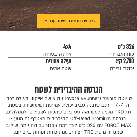
לפרטים נוספים ושיחה עם נציג
326 כ״ס
4x4
כוח היברידי
אחיזה בטוחה
2,700 ק״ג
נעילה אחורית
יכולת גרירה
שטח אמיתי
הגרסה ההיברידית לשטח
טויוטה פוראנר (Toyota 4Runner) הוא שם אייקוני בעולם רכבי
ה-4×4 – רכב שנבנה סביב יכולת אמיתית ושימושיות בשטח.
תג TRD מכניס למשוואה סט כלים שמכוון לשבילים ולמסלולים,
ובגרסת Off-Road Premium ההיברידית מצטרף גם מנוע i-
FORCE MAX עם 326 כ״ס לצד רמת אבזור גבוהה יותר. שילוב
שמגדיר גרסת TRD רצינית, עם נוכחות ונוחות ביום יום.