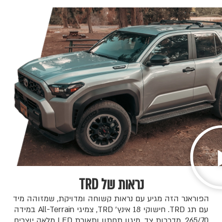
נראות של TRD
הפוראנר הזה מגיע עם נראות קשוחה ומדויקת, שמזוהה מיד
עם תג TRD. חישוקי 18 אינץ׳ TRD, צמיגי All-Terrain במידה
265/70, מדרכות צד, מיגון תחתון ותאורת LED מלאה יוצרים