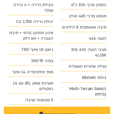
הספק מרבי 326 כ״ס
חבילת גרירה + וו גרירה
נשלף
מומנט מרבי 465 טורק
יכולת גרירה 2,700 ק״ג
תיבה אוטומטית 8 הילוכים
מיגון תחתון: קדמי + תיבת
הנעה 4x4
העברה + תא דלק
מצבי הנעה 2HI, 4HI,
ג׳אנט 18 אינץ׳ TRD
4LOW
צמיגי 265/70
נעילה אחורית חשמלית
מסך מולטימדיה 14 אינץ׳
בולמי Bilstein
מערכת שמע JBL עם 14
Multi-Terrain Select
רמקולים
(MTS)
5 מקומות ישיבה
i